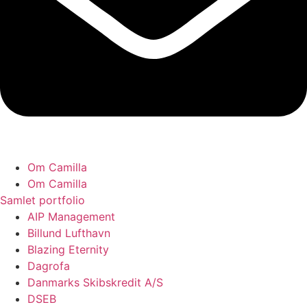
Om Camilla
Om Camilla
Samlet portfolio
AIP Management
Billund Lufthavn
Blazing Eternity
Dagrofa
Danmarks Skibskredit A/S
DSEB