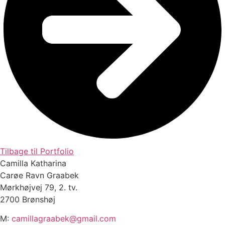
Tilbage til Portfolio
Camilla Katharina
Carøe Ravn Graabek
Mørkhøjvej 79, 2. tv.
2700 Brønshøj
M:
camillagraabek@gmail.com